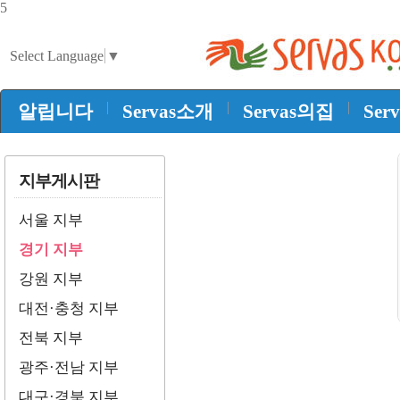
5
Select Language
▼
|
|
|
알립니다
Servas소개
Servas의집
Ser
지부게시판
서울 지부
경기 지부
강원 지부
대전·충청 지부
전북 지부
광주·전남 지부
대구·경북 지부