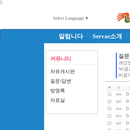
5
Select Language
▼
|
|
알립니다
Servas소개
질문
커뮤니티
개인
'비공
자유게시판
비공
질문/답변
N
방명록
636
자료실
635
634
633
632