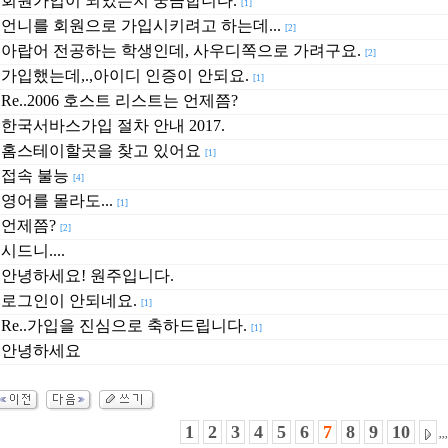
회원가입이 되었는지 궁금합니다.
[1]
언니를 회원으로 가입시키려고 하는데...
[2]
아랍어 전공하는 학생인데, 사우디쪽으로 가려구요.
[2]
가입했는데,.,아이디 인증이 안되요.
[1]
Re..2006 호스트 리스트는 언제쯤?
한국서바스가입 절차 안내 2017.
홈스테이할곳을 찾고 있어요
[1]
접속 불능
[4]
영어를 몰라도...
[1]
언제쯤?
[2]
시드니....
안녕하세요! 원주입니다.
로그인이 안되네요.
[1]
Re..가입을 진심으로 축하드립니다.
[1]
안녕하세요
1
2
3
4
5
6
7
8
9
10
,,,