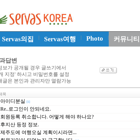
|
|
Photo
|
Servas의집
Servas여행
커뮤니티
과답변
정보가 공개될 경우 글쓰기에서
개 지정' 하시고 비밀번호를 설정
개글은 본인과 관리자만 열람가능
제목
아이디분실
[1]
Re..로그인이 안되네요.
회원등록 취소합니다. 어떻게 해야 하나요?
후지산 등정 정보.
제주도에 여행오실 계획이시라면...