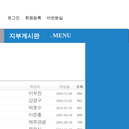
로그인
회원등록
비번분실
|
|
MENU
지부게시판
작성자
작성일
조회
이우찬
2004-12-06
804
강경구
2004-12-02
802
박호수
2014-07-31
801
이준홍
2007-04-30
800
제주관광
2002-06-16
799