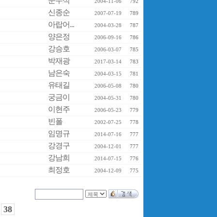
문우식
2004-11-06
792
신종순
2007-07-19
789
아랍어...
2004-03-28
787
양은정
2006-09-16
786
강승호
2006-03-07
785
박재광
2017-03-14
783
남은숙
2004-03-15
781
유태길
2006-05-08
780
궁금이
2004-05-31
780
이현주
2006-05-23
779
빈폴
2002-07-25
778
임명규
2014-07-16
777
강경구
2004-12-01
777
강남희
2014-07-15
776
최정호
2004-12-09
775
38