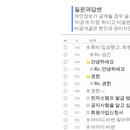
질문과답변
개인정보가 공개될 경우 
'비공개 지정' 하시고 비밀
비공개글은 본인과 관리자
제목
N
회비 입금했고, 회
736
Re..승인
735
안녕하세요
734
Re..안녕하세요
733
권한
732
Re..권한
731
권한
730
[1]
전자스탬프 발급 방
729
공지사항을 알고 
728
회원가입신청서
727
아이디,비번 찾아
726
아이디 비번
725