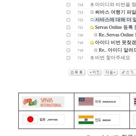
아이디와 비번을 
724
써바스 여행기 파일
723
서바스에 대해 더 
722
Servas Online 등록
721
Re..Servas Onli
720
아이디 비번 못찾겠
719
Re.. 아이디 알
718
비번 찿아주세요
717