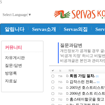
5
Select Language
▼
|
|
|
알립니다
Servas소개
Servas의집
Ser
질문과답변
커뮤니티
개인정보가 공개될 경우 
'비공개 지정' 하시고 비밀
자유게시판
비공개글은 본인과 관리자
질문/답변
제목
N
방명록
회원 가입 절차.
756
[2]
자료실
갑작스런 전화...
755
[1]
2005년 호스트리스
754
2006년 호스트 리스트
753
홈스테이할곳을 찾고
752