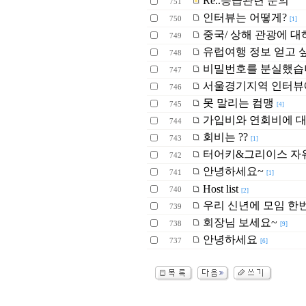
Re..등급관련 문의
751
인터뷰는 어떻게?
750
[1]
중국/ 상해 관광에 대
749
유럽여행 정보 얻고 
748
비밀번호를 분실했습
747
서울경기지역 인터뷰
746
못 말리는 컴맹
745
[4]
가입비와 연회비에 
744
회비는 ??
743
[1]
터어키&그리이스 자
742
안녕하세요~
741
[1]
Host list
740
[2]
우리 신년에 모임 한번
739
회장님 보세요~
738
[9]
안녕하세요
737
[6]