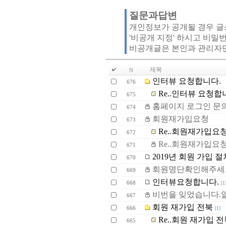
질문과답변
개인정보가 공개될 경우 
'비공개 지정' 하시고 비밀
비공개글은 본인과 관리자
제목
N
인터뷰 요청합니다.
676
Re..인터뷰 요청합
675
홈페이지 로그인 문
674
회원재가입요청
673
Re..회원재가입요
672
Re..회원재가입요
671
2019년 회원 가입 절
670
회원명단확인해주세
669
인터뷰요청합니다.
668
[1
비번을 잊었습니다.
667
회원 재가입 전북
666
[1]
Re..회원 재가입 전
665