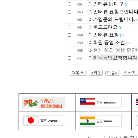
인터뷰 in 대구
664
[1]
인터뷰 요청드립니다.
663
가입문의 드립니다.
662
[
문으드려요
661
[1]
인터뷰 요청
660
[1]
회원 등업 조건
659
[1]
현재 해외 여행 중인
658
회원등업요청합니다
657