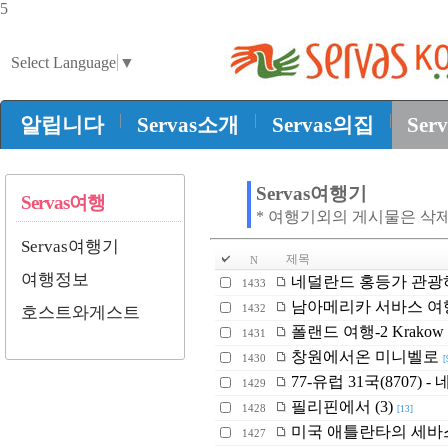
5
Select Language
▼
|
|
|
알립니다
Servas소개
Servas의집
Ser
Servas여행기
Servas여행
* 여행기외의 게시물은 삭
Servas여행기
제목
N
여행정보
네덜란드 홍등가 관광하기
1433
남아메리카 서바스 여
1432
호스트와게스트
폴랜드 여행-2 Krakow
1431
창원에서온 미니벨로
1430
[
77-유럽 31국(8707) - 
1429
필리핀에서 (3)
1428
[13]
미국 애틀란타의 세바
1427