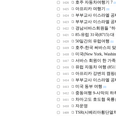
호주 자동차여행기 7
1426
[3
아프리카 여행기
1425
[3]
부부교사 이스라엘 공짜
1424
부부교사 이스라엘 공짜여
1423
경남서바스회원들 "하
1422
85-유럽 31국(8715)
1421
50일간의 유럽여행
1420
[5]
호주-한국 써바스의 
1419
미국(New York, Washi
1418
서바스 회원이 한 가족
1417
유럽 자동차 여행 (8511) It
1416
아프리카 강변의 캠핑(
1415
부부교사 이스라엘 공짜
1414
미국 동부 여행
1413
[3]
중동여행 9-사막의 하
1412
차마고도 호도협 옥룡
1411
자운영
1410
TSR(시베리아횡단열차)
1409