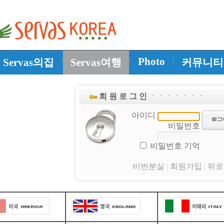
|
|
Photo
|
Servas의집
Servas여행
커뮤니티
회 원 로 그 인
ㆍㆍㆍㆍㆍㆍㆍ
아이디
비밀번호
비밀번호 기억
비번분실
|
회원가입
|
뒤로