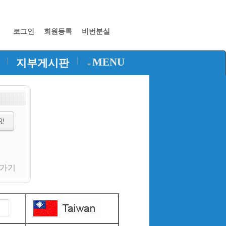
로그인
회원등록
비번분실
|
|
MENU
지부게시판
가기