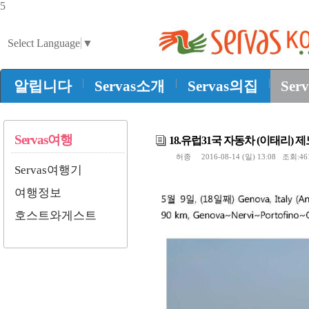
5
Select Language
▼
|
|
|
알립니다
Servas소개
Servas의집
Ser
Servas여행
18.유럽31국 자동차 (이태리) 
허종
2016-08-14 (일) 13:08 조회:4
Servas여행기
여행정보
호스트와게스트