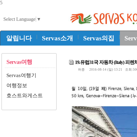
5
Select Language
▼
|
|
|
알립니다
Servas소개
Servas의집
Ser
Servas여행
19.유럽31국 자동차 (Italy) 피
허종
2016-08-14 (일) 13:21 조회:5
Servas여행기
여행정보
호스트와게스트