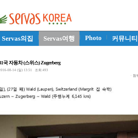
|
|
Photo
|
Servas의집
Servas여행
커뮤니티
1국 자동차 (스위스) Zugerberg
16-08-14 (일) 13:51 조회:493
ㆍ첨부