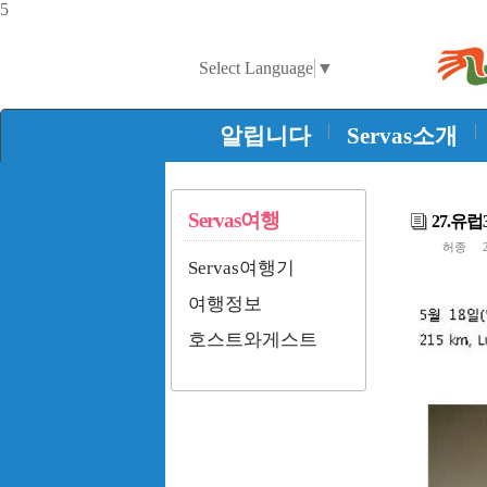
5
Select Language
▼
|
|
알립니다
Servas소개
Servas여행
27.유럽3
허종
20
Servas여행기
여행정보
호스트와게스트