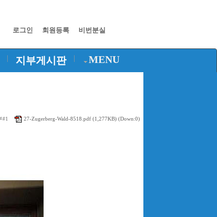
로그인
회원등록
비번분실
|
|
MENU
지부게시판
27-Zugerberg-Wald-8518.pdf
(1,277KB) (Down:0)
#1