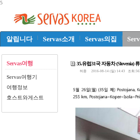
5
|
|
|
알립니다
Servas소개
Servas의집
Ser
Servas여행
35.유럽31국 자동차 (Slovenia)
허종
2016-08-14 (일) 14:43 조회:5
Servas여행기
여행정보
호스트와게스트