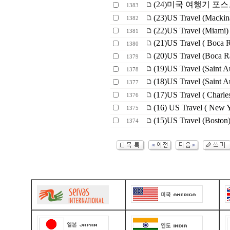
(24)미국 여행기 포
1383
(23)US Travel (Mackina
1382
(22)US Travel (Miami)
1381
(21)US Travel ( Boca 
1380
(20)US Travel (Boca R
1379
(19)US Travel (Saint 
1378
(18)US Travel (Saint 
1377
(17)US Travel ( Charles
1376
(16) US Travel ( New Y
1375
(15)US Travel (Boston
1374