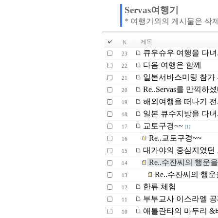
Servas여행기
* 여행기외의 게시물은 삭
제목
N
큐우슈우 여행을 다
23
다음 여행은 함께
22
일본서바스미팅 참가
21
Re..Servas를 만끽하셨
20
해외여행을 떠나기 전...
19
일본 큐수지방을 다
18
교토구경~~
17
[1]
Re..교토구경~~
16
대가야의 중심지였던 
15
Re..수잔씨의 행운
14
Re..수잔씨의 행
13
한류 체험
12
부부교사 이스라엘 공짜여
11
애틀란타의 마두리 &
10