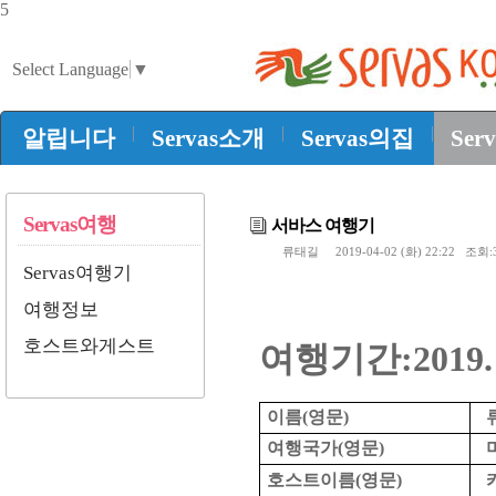
5
Select Language
▼
|
|
|
알립니다
Servas소개
Servas의집
Ser
Servas여행
서바스 여행기
류태길
2019-04-02 (화) 22:22 조회
Servas여행기
서
여행정보
호스트와게스트
여행기간:2019. 3
이름
(
영문
)
류
여행국가
(
영문
)
미
호스트이름
(
영문
)
카