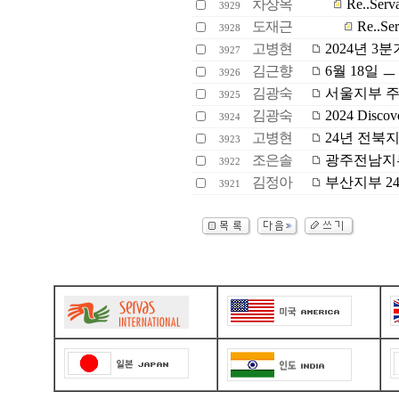
차상옥
Re..Se
3929
도재근
Re..S
3928
고병현
2024년 3
3927
김근향
6월 18일 
3926
김광숙
서울지부 주관
3925
김광숙
2024 Discov
3924
고병현
24년 전북지
3923
조은솔
광주전남지부 
3922
김정아
부산지부 24
3921