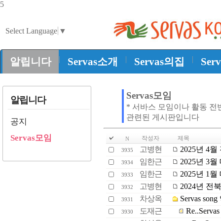
5
Select Language
▼
|
|
|
알립니다
Servas소개
Servas의집
Ser
Servas모임
알립니다
* 서바스 모임이나 활동 전
관련된 게시판입니다
공지
Servas모임
작성자
제목
N
고병현
2025년 4
3935
임한근
2025년 3
3934
임한근
2025년 1
3933
고병현
2024년 전
3932
차상옥
Servas s
3931
도재근
Re..Ser
3930