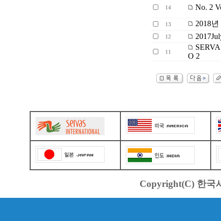
No. 2 V
14
2018
13
2017July
12
SERVA
11
O 2
Copyright(C) 한국서바스