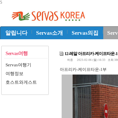
5
|
|
|
알립니다
Servas소개
Servas의집
Ser
Servas여행
12-레알 아프리카-케이프타운-
허종
2023-02-06 (월) 16:33 조회:3
Servas여행기
아프리카-케이프타운-1부
여행정보
호스트와게스트