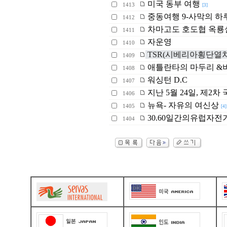
미국 동부 여행
1413
[3]
중동여행 9-사막의 하
1412
차마고도 호도협 옥룡
1411
자운영
1410
TSR(시베리아횡단열차)
1409
애틀란타의 마두리 &
1408
워싱턴 D.C
1407
지난 5월 24일, 제2
1406
뉴욕- 자유의 여신상
1405
[4]
30.60일간의유럽자전거여행기
1404