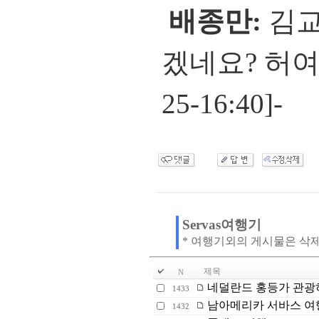
배종만:
김교
겠네요? 허여
25-16:40]-
Servas여행기
* 여행기외의 게시물은 삭
제목
N
네덜란드 홍등가 관광하기
1433
남아메리카 서바스 여
1432