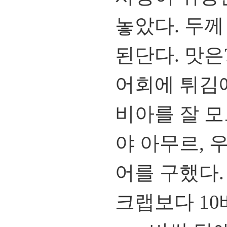
놓았다. 두께 
된단다. 맛은
어회에 튀김에
비아를 잘 
야 아무르, 
어를 구했다.
크랩보다 10