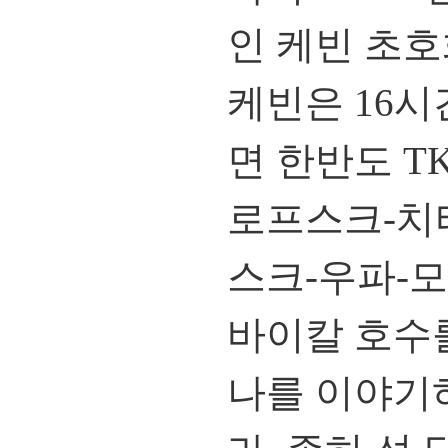
인 케빈 초호화
케빈은 16시
면 한반도 
로프스크-치
스크-우파-
바이칼 호수
나를 이야기