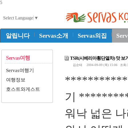
5
Select Language
▼
|
|
|
알립니다
Servas소개
Servas의집
Ser
Servas여행
TSR(시베리아횡단열차) 맛 보기.
김순태
2004-09-09 (목) 15:06 조회:
Servas여행기
*********
여행정보
호스트와게스트
기 ********
워낙 넓은 나