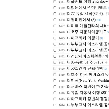
폴랜드 여행-2 Krakow
1431
창원에서온 미니벨로
1430
[
77-유럽 31국(8707) - 
1429
필리핀에서 (3)
1428
[13]
미국 애틀란타의 세바
1427
호주 자동차여행기 7
1426
[3
아프리카 여행기
1425
[3]
부부교사 이스라엘 공짜
1424
부부교사 이스라엘 공짜여
1423
경남서바스회원들 "하
1422
85-유럽 31국(8715)
1421
50일간의 유럽여행
1420
[5]
호주-한국 써바스의 
1419
미국(New York, Washi
1418
서바스 회원이 한 가족
1417
유럽 자동차 여행 (8511) It
1416
아프리카 강변의 캠핑(
1415
부부교사 이스라엘 공짜
1414