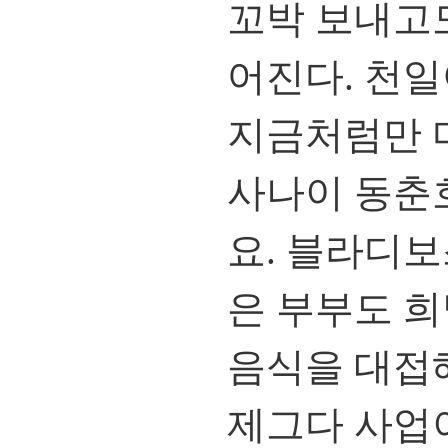
꼬박 보내고
어진다. 천일
지금처럼만 
사나이 동춘
요. 블라디
은 부부도 희
음식을 대접
제그다 사업이