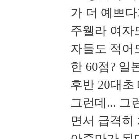
가 더 예쁘다
주웰라 여자도
자들도 적어도
한 60점? 일
후반 20대초
그런데... 그
면서 급격히
아줌마가 된