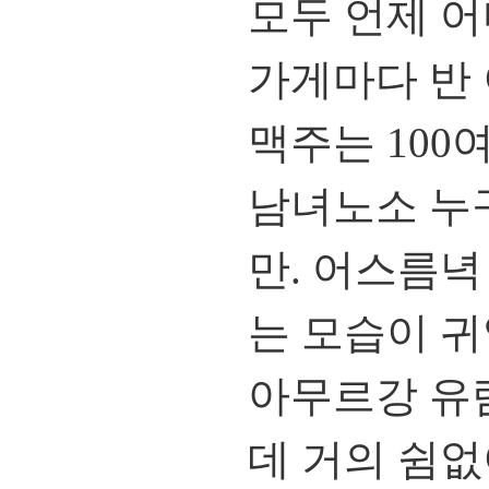
모두 언제 어
가게마다 반
맥주는 100
남녀노소 누구
만. 어스름
는 모습이 귀
아무르강 유람
데 거의 쉼없