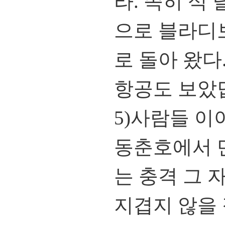
라. 족히 석
으로 블라디보
로 돌아 왔다
항공도 보았
5)사람들 이
동춘호에서 
는 충격 그 
지겹지 않을