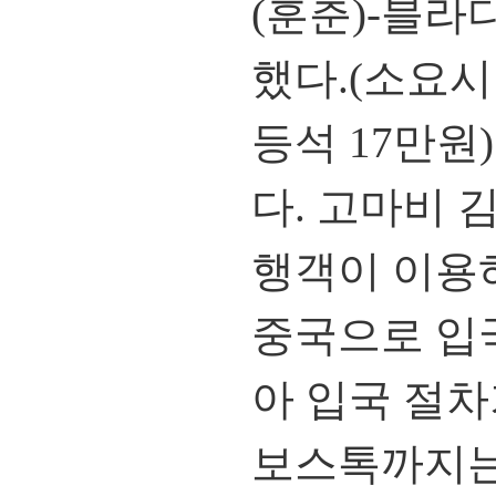
(훈춘)-블
했다.(소요시간
등석 17만원
다. 고마비 
행객이 이용
중국으로 입
아 입국 절차
보스톡까지는