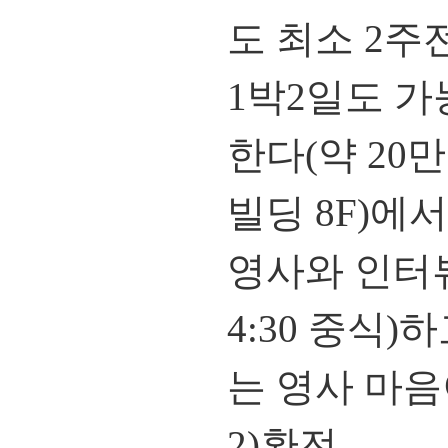
도 최소 2주
1박2일도 
한다(약 20
빌딩 8F)에
영사와 인터뷰(월,
4:30 중식
는 영사 마음
2)환전