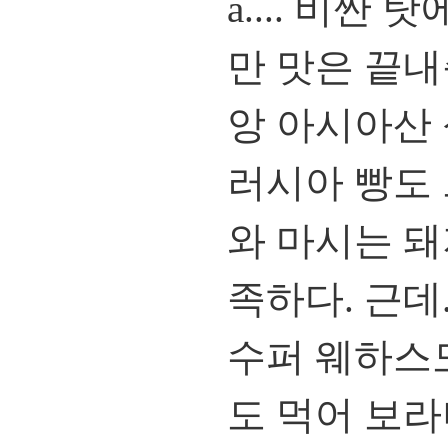
a.... 비싼
만 맛은 끝내
앙 아시아산
러시아 빵도 
와 마시는 
족하다. 근데
수퍼 웨하스
도 먹어 보