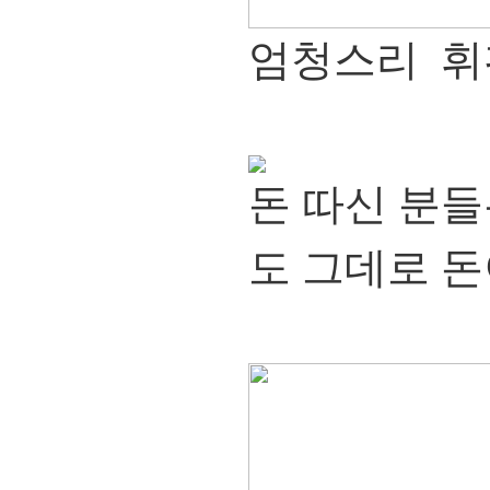
엄청스리 휘
돈 따신 분
도 그데로 돈