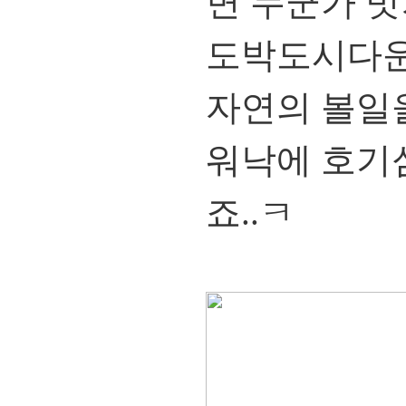
면 누군가 
도박도시다운
자연의 볼일
워낙에 호기
죠..ㅋ