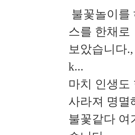
불꽃놀이를 
스를 한채로
보았습니다., 
k...
마치 인생도
사라져 명멸
불꽃같다 여