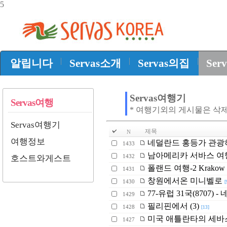
5
|
|
|
알립니다
Servas소개
Servas의집
Ser
Servas여행기
Servas여행
* 여행기외의 게시물은 삭
Servas여행기
제목
N
여행정보
네덜란드 홍등가 관광하기
1433
남아메리카 서바스 여
1432
호스트와게스트
폴랜드 여행-2 Krakow
1431
창원에서온 미니벨로
1430
[
77-유럽 31국(8707) - 
1429
필리핀에서 (3)
1428
[13]
미국 애틀란타의 세바
1427