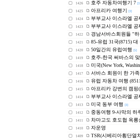
호주 자동차여행기 7
1426
[3
아프리카 여행기
1425
[3]
부부교사 이스라엘 공짜
1424
부부교사 이스라엘 공짜여
1423
경남서바스회원들 "하
1422
85-유럽 31국(8715)
1421
50일간의 유럽여행
1420
[5]
호주-한국 써바스의 
1419
미국(New York, Washi
1418
서바스 회원이 한 가족
1417
유럽 자동차 여행 (8511) It
1416
아프리카 강변의 캠핑(
1415
부부교사 이스라엘 공짜
1414
미국 동부 여행
1413
[3]
중동여행 9-사막의 하
1412
차마고도 호도협 옥룡
1411
자운영
1410
TSR(시베리아횡단열차)
1409